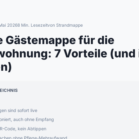
 Mai 2026
8 Min. Lesezeit
von Strandmappe
le Gästemappe für die
wohnung: 7 Vorteile (und 
n)
EICHNIS
gen sind sofort live
tioniert, auch ohne Empfang
R-Code, kein Abtippen
rachen ohne Pflege-Mehraufwand