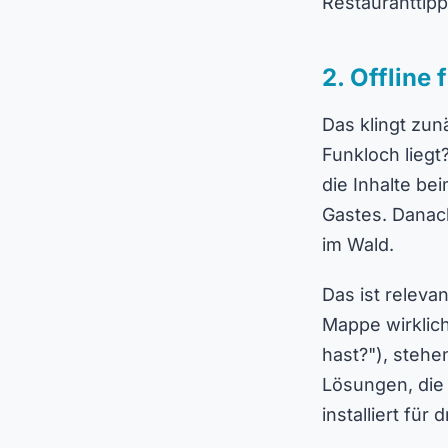
Restauranttipp 
2. Offline
Das klingt zu
Funkloch liegt
die Inhalte be
Gastes. Danac
im Wald.
Das ist releva
Mappe wirklic
hast?"), stehe
Lösungen, die
installiert für