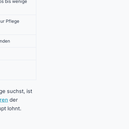
os bis wenige
nur Pflege
inden
e suchst, ist
ren
der
pt lohnt.