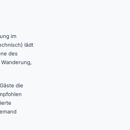
nung im
echnisch) lädt
one des
r Wanderung,
 Gäste die
empfohlen
ierte
Niemand