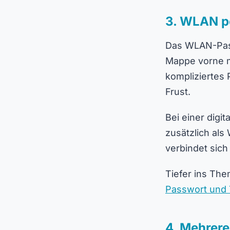
3. WLAN p
Das WLAN-Passw
Mappe vorne mi
kompliziertes 
Frust.
Bei einer digi
zusätzlich al
verbindet sich
Tiefer ins The
Passwort und 
4. Mehrer